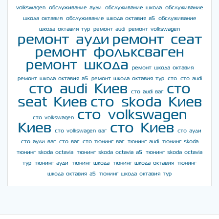
volkswagen
обслуживание ауди
обслуживание шкода
обслуживание
шкода октавия
обслуживание шкода октавия а5
обслуживание
шкода октавия тур
ремонт audi
ремонт volkswagen
ремонт ауди
ремонт сеат
ремонт фольксваген
ремонт шкода
ремонт шкода октавия
ремонт шкода октавия а5
ремонт шкода октавия тур
сто
сто audi
сто audi Киев
сто
сто audi ваг
seat Киев
сто skoda Киев
сто volkswagen
сто volkswagen
Киев
сто Киев
сто volkswagen ваг
сто ауди
сто ауди ваг
сто ваг
сто тюнинг ваг
тюнинг audi
тюнинг skoda
тюнинг skoda octavia
тюнинг skoda octavia a5
тюнинг skoda octavia
тур
тюнинг ауди
тюнинг шкода
тюнинг шкода октавия
тюнинг
шкода октавия а5
тюнинг шкода октавия тур