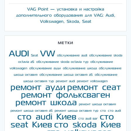
VAG Point — установка и настройка
дополнительного оборудования для VAG: Audi,
Volkswagen, Skoda, Seat
МЕТКИ
AUDI
VW
Seat
обслуживание audi
обслуживание skoda
octavia a5
обслуживание skoda octavia тур
обслуживание
volkswagen
обслуживание ауди
обслуживание шкода
обслуживание
шкода октавия
обслуживание шкода октавия а5
обслуживание
шкода октавия тур
ремонт audi
ремонт volkswagen
ремонт ауди
ремонт сеат
ремонт фольксваген
ремонт шкода
ремонт шкода октавия
ремонт шкода октавия а5
ремонт шкода октавия тур
сто
сто audi
сто audi Киев
сто
сто audi ваг
seat Киев
сто skoda Киев