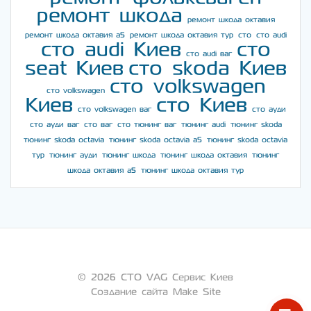
ремонт шкода
ремонт шкода октавия
ремонт шкода октавия а5
ремонт шкода октавия тур
сто
сто audi
сто audi Киев
сто
сто audi ваг
seat Киев
сто skoda Киев
сто volkswagen
сто volkswagen
Киев
сто Киев
сто volkswagen ваг
сто ауди
сто ауди ваг
сто ваг
сто тюнинг ваг
тюнинг audi
тюнинг skoda
тюнинг skoda octavia
тюнинг skoda octavia a5
тюнинг skoda octavia
тур
тюнинг ауди
тюнинг шкода
тюнинг шкода октавия
тюнинг
шкода октавия а5
тюнинг шкода октавия тур
© 2026 СТО VAG Сервис Киев
Создание сайта Make Site