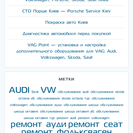
СТО Порше Киев — Porsche Service Kiev
Покраска авто Киев
Диагностика автомобиля перед покупкой
VAG Point — установка и настройка
дополнительного оборудования для VAG: Audi,
Volkswagen, Skoda, Seat
МЕТКИ
AUDI
VW
Seat
обслуживание audi
обслуживание skoda
octavia a5
обслуживание skoda octavia тур
обслуживание
volkswagen
обслуживание ауди
обслуживание шкода
обслуживание
шкода октавия
обслуживание шкода октавия а5
обслуживание
шкода октавия тур
ремонт audi
ремонт volkswagen
ремонт ауди
ремонт сеат
ремонт фольксваген