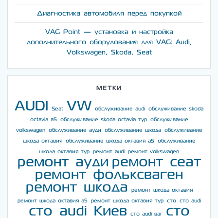
Диагностика автомобиля перед покупкой
VAG Point — установка и настройка
дополнительного оборудования для VAG: Audi,
Volkswagen, Skoda, Seat
МЕТКИ
AUDI
VW
Seat
обслуживание audi
обслуживание skoda
octavia a5
обслуживание skoda octavia тур
обслуживание
volkswagen
обслуживание ауди
обслуживание шкода
обслуживание
шкода октавия
обслуживание шкода октавия а5
обслуживание
шкода октавия тур
ремонт audi
ремонт volkswagen
ремонт ауди
ремонт сеат
ремонт фольксваген
ремонт шкода
ремонт шкода октавия
ремонт шкода октавия а5
ремонт шкода октавия тур
сто
сто audi
сто audi Киев
сто
сто audi ваг