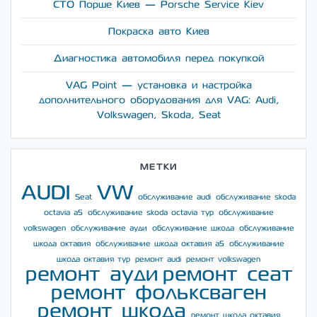
СТО Порше Киев — Porsche Service Kiev
Покраска авто Киев
Диагностика автомобиля перед покупкой
VAG Point — установка и настройка
дополнительного оборудования для VAG: Audi,
Volkswagen, Skoda, Seat
МЕТКИ
AUDI
VW
Seat
обслуживание audi
обслуживание skoda
octavia a5
обслуживание skoda octavia тур
обслуживание
volkswagen
обслуживание ауди
обслуживание шкода
обслуживание
шкода октавия
обслуживание шкода октавия а5
обслуживание
шкода октавия тур
ремонт audi
ремонт volkswagen
ремонт ауди
ремонт сеат
ремонт фольксваген
ремонт шкода
ремонт шкода октавия