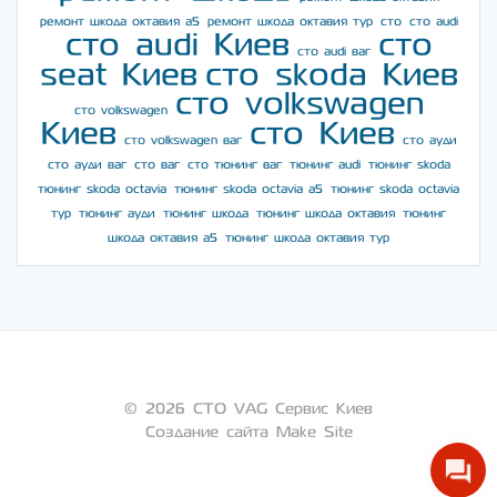
ремонт шкода октавия а5
ремонт шкода октавия тур
сто
сто audi
сто audi Киев
сто
сто audi ваг
seat Киев
сто skoda Киев
сто volkswagen
сто volkswagen
Киев
сто Киев
сто volkswagen ваг
сто ауди
сто ауди ваг
сто ваг
сто тюнинг ваг
тюнинг audi
тюнинг skoda
тюнинг skoda octavia
тюнинг skoda octavia a5
тюнинг skoda octavia
тур
тюнинг ауди
тюнинг шкода
тюнинг шкода октавия
тюнинг
шкода октавия а5
тюнинг шкода октавия тур
© 2026 СТО VAG Сервис Киев
Создание сайта Make Site