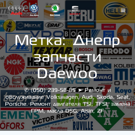
Skip
to
content
Метка:
Днепр
запчасти
Daewoo
✆ (050) 239-58-85 ➤ Ремонт и
обслуживание Volkswagen, Audi, Skoda, Seat,
Porsche. Ремонт двигателя TSI, TFSI, замена
ГРМ, масла DSG, Aisin, ZF