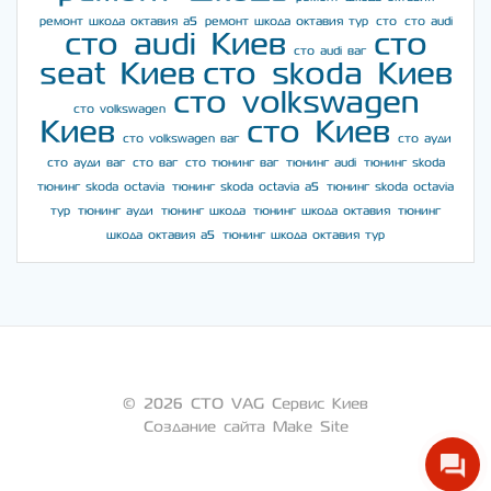
ремонт шкода октавия а5
ремонт шкода октавия тур
сто
сто audi
сто audi Киев
сто
сто audi ваг
seat Киев
сто skoda Киев
сто volkswagen
сто volkswagen
Киев
сто Киев
сто volkswagen ваг
сто ауди
сто ауди ваг
сто ваг
сто тюнинг ваг
тюнинг audi
тюнинг skoda
тюнинг skoda octavia
тюнинг skoda octavia a5
тюнинг skoda octavia
тур
тюнинг ауди
тюнинг шкода
тюнинг шкода октавия
тюнинг
шкода октавия а5
тюнинг шкода октавия тур
© 2026 СТО VAG Сервис Киев
Создание сайта Make Site