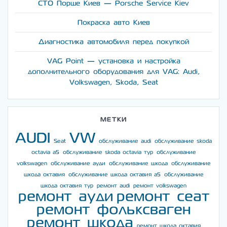
СТО Порше Киев — Porsche Service Kiev
Покраска авто Киев
Диагностика автомобиля перед покупкой
VAG Point — установка и настройка
дополнительного оборудования для VAG: Audi,
Volkswagen, Skoda, Seat
МЕТКИ
AUDI
VW
Seat
обслуживание audi
обслуживание skoda
octavia a5
обслуживание skoda octavia тур
обслуживание
volkswagen
обслуживание ауди
обслуживание шкода
обслуживание
шкода октавия
обслуживание шкода октавия а5
обслуживание
шкода октавия тур
ремонт audi
ремонт volkswagen
ремонт ауди
ремонт сеат
ремонт фольксваген
ремонт шкода
ремонт шкода октавия