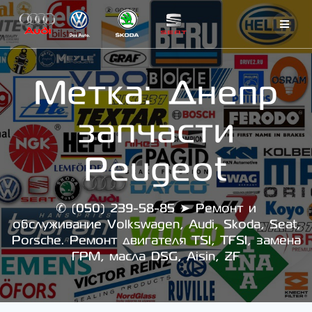
Skip
to
content
Метка:
Днепр
запчасти
Peugeot
✆ (050) 239-58-85 ➤ Ремонт и
обслуживание Volkswagen, Audi, Skoda, Seat,
Porsche. Ремонт двигателя TSI, TFSI, замена
ГРМ, масла DSG, Aisin, ZF