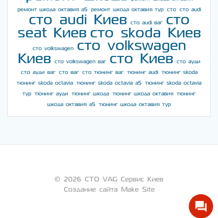
ремонт шкода октавия а5
ремонт шкода октавия тур
сто
сто audi
сто audi Киев
сто
сто audi ваг
seat Киев
сто skoda Киев
сто volkswagen
сто volkswagen
Киев
сто Киев
сто volkswagen ваг
сто ауди
сто ауди ваг
сто ваг
сто тюнинг ваг
тюнинг audi
тюнинг skoda
тюнинг skoda octavia
тюнинг skoda octavia a5
тюнинг skoda octavia
тур
тюнинг ауди
тюнинг шкода
тюнинг шкода октавия
тюнинг
шкода октавия а5
тюнинг шкода октавия тур
© 2026 СТО VAG Сервис Киев
Создание сайта Make Site