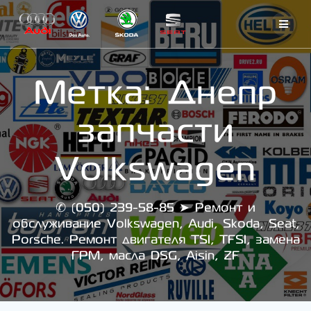
Skip
to
content
Метка:
Днепр
запчасти
Volkswagen
✆ (050) 239-58-85 ➤ Ремонт и
обслуживание Volkswagen, Audi, Skoda, Seat,
Porsche. Ремонт двигателя TSI, TFSI, замена
ГРМ, масла DSG, Aisin, ZF