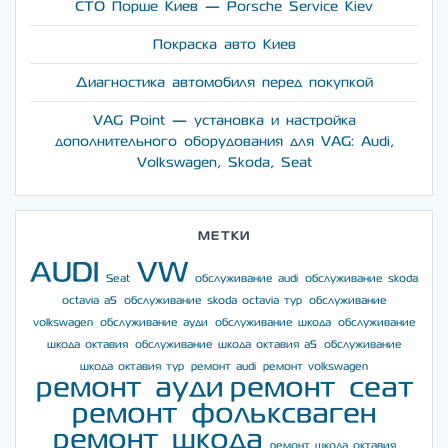
СТО Порше Киев — Porsche Service Kiev
Покраска авто Киев
Диагностика автомобиля перед покупкой
VAG Point — установка и настройка
дополнительного оборудования для VAG: Audi,
Volkswagen, Skoda, Seat
МЕТКИ
AUDI
VW
Seat
обслуживание audi
обслуживание skoda
octavia a5
обслуживание skoda octavia тур
обслуживание
volkswagen
обслуживание ауди
обслуживание шкода
обслуживание
шкода октавия
обслуживание шкода октавия а5
обслуживание
шкода октавия тур
ремонт audi
ремонт volkswagen
ремонт ауди
ремонт сеат
ремонт фольксваген
ремонт шкода
ремонт шкода октавия