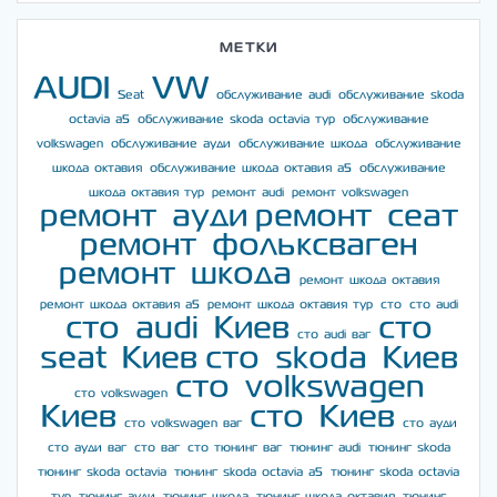
МЕТКИ
AUDI
VW
Seat
обслуживание audi
обслуживание skoda
octavia a5
обслуживание skoda octavia тур
обслуживание
volkswagen
обслуживание ауди
обслуживание шкода
обслуживание
шкода октавия
обслуживание шкода октавия а5
обслуживание
шкода октавия тур
ремонт audi
ремонт volkswagen
ремонт ауди
ремонт сеат
ремонт фольксваген
ремонт шкода
ремонт шкода октавия
ремонт шкода октавия а5
ремонт шкода октавия тур
сто
сто audi
сто audi Киев
сто
сто audi ваг
seat Киев
сто skoda Киев
сто volkswagen
сто volkswagen
Киев
сто Киев
сто volkswagen ваг
сто ауди
сто ауди ваг
сто ваг
сто тюнинг ваг
тюнинг audi
тюнинг skoda
тюнинг skoda octavia
тюнинг skoda octavia a5
тюнинг skoda octavia
тур
тюнинг ауди
тюнинг шкода
тюнинг шкода октавия
тюнинг