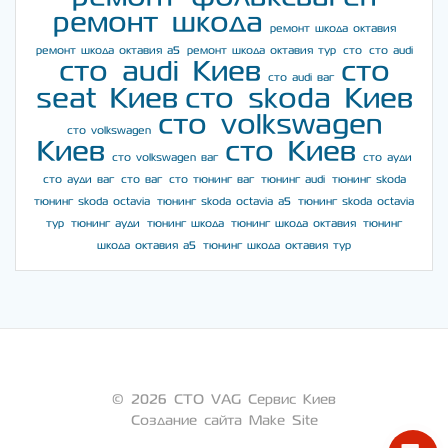
ремонт шкода
ремонт шкода октавия
ремонт шкода октавия а5
ремонт шкода октавия тур
сто
сто audi
сто audi Киев
сто
сто audi ваг
seat Киев
сто skoda Киев
сто volkswagen
сто volkswagen
Киев
сто Киев
сто volkswagen ваг
сто ауди
сто ауди ваг
сто ваг
сто тюнинг ваг
тюнинг audi
тюнинг skoda
тюнинг skoda octavia
тюнинг skoda octavia a5
тюнинг skoda octavia
тур
тюнинг ауди
тюнинг шкода
тюнинг шкода октавия
тюнинг
шкода октавия а5
тюнинг шкода октавия тур
© 2026 СТО VAG Сервис Киев
Создание сайта Make Site