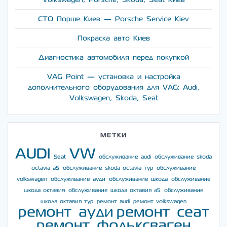
СТО Порше Киев — Porsche Service Kiev
Покраска авто Киев
Диагностика автомобиля перед покупкой
VAG Point — установка и настройка
дополнительного оборудования для VAG: Audi,
Volkswagen, Skoda, Seat
МЕТКИ
AUDI
VW
Seat
обслуживание audi
обслуживание skoda
octavia a5
обслуживание skoda octavia тур
обслуживание
volkswagen
обслуживание ауди
обслуживание шкода
обслуживание
шкода октавия
обслуживание шкода октавия а5
обслуживание
шкода октавия тур
ремонт audi
ремонт volkswagen
ремонт ауди
ремонт сеат
ремонт фольксваген