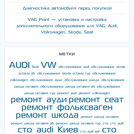
Диагностика автомобиля перед покупкой
VAG Point — установка и настройка
дополнительного оборудования для VAG: Audi,
Volkswagen, Skoda, Seat
МЕТКИ
AUDI
VW
Seat
обслуживание audi
обслуживание skoda
octavia a5
обслуживание skoda octavia тур
обслуживание
volkswagen
обслуживание ауди
обслуживание шкода
обслуживание
шкода октавия
обслуживание шкода октавия а5
обслуживание
шкода октавия тур
ремонт audi
ремонт volkswagen
ремонт ауди
ремонт сеат
ремонт фольксваген
ремонт шкода
ремонт шкода октавия
ремонт шкода октавия а5
ремонт шкода октавия тур
сто
сто audi
сто audi Киев
сто
сто audi ваг