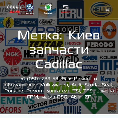
Skip
to
content
Метка:
Киев
запчасти
Cadillac
✆ (050) 239-58-85 ➤ Ремонт и
обслуживание Volkswagen, Audi, Skoda, Seat,
Porsche. Ремонт двигателя TSI, TFSI, замена
ГРМ, масла DSG, Aisin, ZF