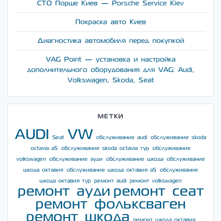
СТО Порше Киев — Porsche Service Kiev
Покраска авто Киев
Диагностика автомобиля перед покупкой
VAG Point — установка и настройка
дополнительного оборудования для VAG: Audi,
Volkswagen, Skoda, Seat
МЕТКИ
AUDI
VW
Seat
обслуживание audi
обслуживание skoda
octavia a5
обслуживание skoda octavia тур
обслуживание
volkswagen
обслуживание ауди
обслуживание шкода
обслуживание
шкода октавия
обслуживание шкода октавия а5
обслуживание
шкода октавия тур
ремонт audi
ремонт volkswagen
ремонт ауди
ремонт сеат
ремонт фольксваген
ремонт шкода
ремонт шкода октавия