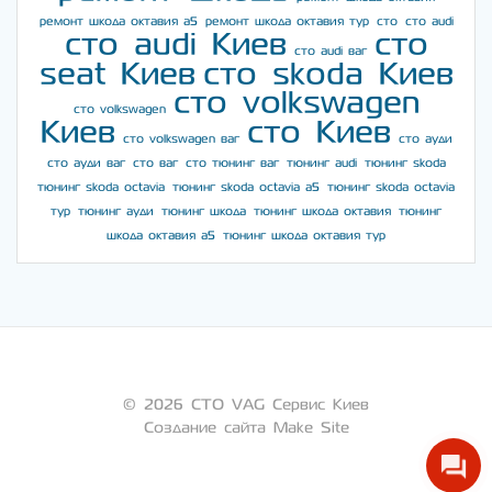
ремонт шкода октавия а5
ремонт шкода октавия тур
сто
сто audi
сто audi Киев
сто
сто audi ваг
seat Киев
сто skoda Киев
сто volkswagen
сто volkswagen
Киев
сто Киев
сто volkswagen ваг
сто ауди
сто ауди ваг
сто ваг
сто тюнинг ваг
тюнинг audi
тюнинг skoda
тюнинг skoda octavia
тюнинг skoda octavia a5
тюнинг skoda octavia
тур
тюнинг ауди
тюнинг шкода
тюнинг шкода октавия
тюнинг
шкода октавия а5
тюнинг шкода октавия тур
© 2026 СТО VAG Сервис Киев
Создание сайта Make Site