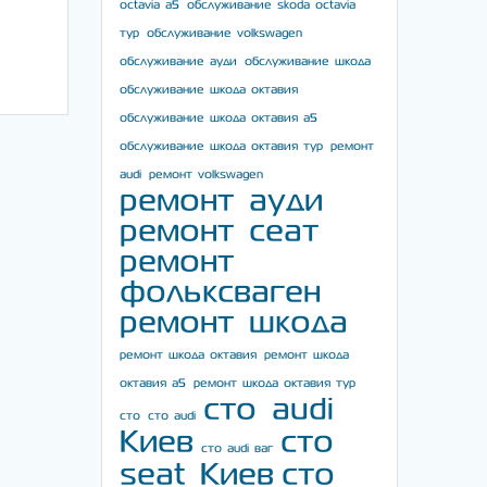
octavia a5
обслуживание skoda octavia
тур
обслуживание volkswagen
обслуживание ауди
обслуживание шкода
обслуживание шкода октавия
обслуживание шкода октавия а5
обслуживание шкода октавия тур
ремонт
audi
ремонт volkswagen
ремонт ауди
ремонт сеат
ремонт
фольксваген
ремонт шкода
ремонт шкода октавия
ремонт шкода
октавия а5
ремонт шкода октавия тур
сто audi
сто
сто audi
Киев
сто
сто audi ваг
seat Киев
сто