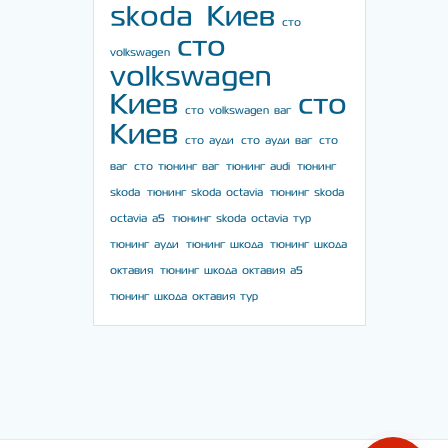
skoda Киев
сто
сто
volkswagen
volkswagen
Киев
сто
сто volkswagen ваг
Киев
сто ауди
сто ауди ваг
сто
ваг
сто тюнинг ваг
тюнинг audi
тюнинг
skoda
тюнинг skoda octavia
тюнинг skoda
octavia a5
тюнинг skoda octavia тур
тюнинг ауди
тюнинг шкода
тюнинг шкода
октавия
тюнинг шкода октавия а5
тюнинг шкода октавия тур