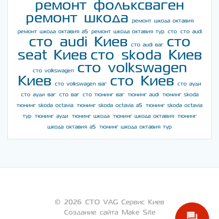
ремонт фольксваген
ремонт шкода
ремонт шкода октавия
ремонт шкода октавия а5
ремонт шкода октавия тур
сто
сто audi
сто audi Киев
сто
сто audi ваг
seat Киев
сто skoda Киев
сто volkswagen
сто volkswagen
Киев
сто Киев
сто volkswagen ваг
сто ауди
сто ауди ваг
сто ваг
сто тюнинг ваг
тюнинг audi
тюнинг skoda
тюнинг skoda octavia
тюнинг skoda octavia a5
тюнинг skoda octavia
тур
тюнинг ауди
тюнинг шкода
тюнинг шкода октавия
тюнинг
шкода октавия а5
тюнинг шкода октавия тур
© 2026 СТО VAG Сервис Киев
Создание сайта Make Site