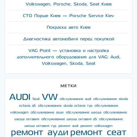
Volkswagen, Porsche, Skoda, Seat Киев
СТО Порше Киев — Porsche Service Kiev
Покраска авто Киев
Диагностика автомобиля перед покупкой
VAG Point — установка и настройка
дополнительного оборудования для VAG: Audi,
Volkswagen, Skoda, Seat
МЕТКИ
AUDI
VW
Seat
обслуживание audi
обслуживание skoda
octavia a5
обслуживание skoda octavia тур
обслуживание
volkswagen
обслуживание ауди
обслуживание шкода
обслуживание
шкода октавия
обслуживание шкода октавия а5
обслуживание
шкода октавия тур
ремонт audi
ремонт volkswagen
ремонт ауди
ремонт сеат