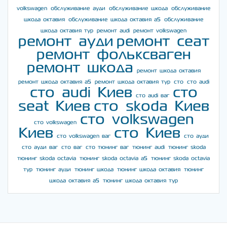
volkswagen
обслуживание ауди
обслуживание шкода
обслуживание
шкода октавия
обслуживание шкода октавия а5
обслуживание
шкода октавия тур
ремонт audi
ремонт volkswagen
ремонт ауди
ремонт сеат
ремонт фольксваген
ремонт шкода
ремонт шкода октавия
ремонт шкода октавия а5
ремонт шкода октавия тур
сто
сто audi
сто audi Киев
сто
сто audi ваг
seat Киев
сто skoda Киев
сто volkswagen
сто volkswagen
Киев
сто Киев
сто volkswagen ваг
сто ауди
сто ауди ваг
сто ваг
сто тюнинг ваг
тюнинг audi
тюнинг skoda
тюнинг skoda octavia
тюнинг skoda octavia a5
тюнинг skoda octavia
тур
тюнинг ауди
тюнинг шкода
тюнинг шкода октавия
тюнинг
шкода октавия а5
тюнинг шкода октавия тур