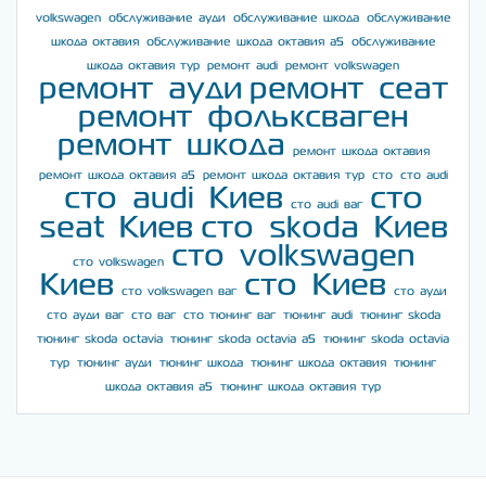
volkswagen
обслуживание ауди
обслуживание шкода
обслуживание
шкода октавия
обслуживание шкода октавия а5
обслуживание
шкода октавия тур
ремонт audi
ремонт volkswagen
ремонт ауди
ремонт сеат
ремонт фольксваген
ремонт шкода
ремонт шкода октавия
ремонт шкода октавия а5
ремонт шкода октавия тур
сто
сто audi
сто audi Киев
сто
сто audi ваг
seat Киев
сто skoda Киев
сто volkswagen
сто volkswagen
Киев
сто Киев
сто volkswagen ваг
сто ауди
сто ауди ваг
сто ваг
сто тюнинг ваг
тюнинг audi
тюнинг skoda
тюнинг skoda octavia
тюнинг skoda octavia a5
тюнинг skoda octavia
тур
тюнинг ауди
тюнинг шкода
тюнинг шкода октавия
тюнинг
шкода октавия а5
тюнинг шкода октавия тур