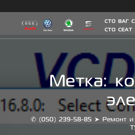
Skip
to
content
СТО ВАГ 
СТО СЕАТ
Метка:
к
эл
✆ (050) 239-58-85 ➤ Ремонт и 
T