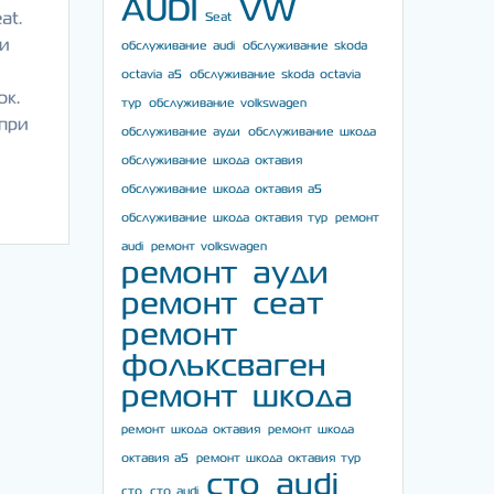
AUDI
VW
at.
Seat
ти
обслуживание audi
обслуживание skoda
octavia a5
обслуживание skoda octavia
ок.
тур
обслуживание volkswagen
при
обслуживание ауди
обслуживание шкода
обслуживание шкода октавия
обслуживание шкода октавия а5
обслуживание шкода октавия тур
ремонт
audi
ремонт volkswagen
ремонт ауди
ремонт сеат
ремонт
фольксваген
ремонт шкода
ремонт шкода октавия
ремонт шкода
октавия а5
ремонт шкода октавия тур
сто audi
сто
сто audi