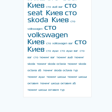
Киев
сто
сто audi ваг
seat Киев
сто
skoda Киев
сто
сто
volkswagen
volkswagen
Киев
сто
сто volkswagen ваг
Киев
сто ауди
сто ауди ваг
сто
ваг
сто тюнинг ваг
тюнинг audi
тюнинг
skoda
тюнинг skoda octavia
тюнинг skoda
octavia a5
тюнинг skoda octavia тур
тюнинг ауди
тюнинг шкода
тюнинг шкода
октавия
тюнинг шкода октавия а5
тюнинг шкода октавия тур