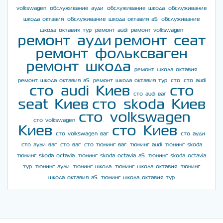
volkswagen
обслуживание ауди
обслуживание шкода
обслуживание
шкода октавия
обслуживание шкода октавия а5
обслуживание
шкода октавия тур
ремонт audi
ремонт volkswagen
ремонт ауди
ремонт сеат
ремонт фольксваген
ремонт шкода
ремонт шкода октавия
ремонт шкода октавия а5
ремонт шкода октавия тур
сто
сто audi
сто audi Киев
сто
сто audi ваг
seat Киев
сто skoda Киев
сто volkswagen
сто volkswagen
Киев
сто Киев
сто volkswagen ваг
сто ауди
сто ауди ваг
сто ваг
сто тюнинг ваг
тюнинг audi
тюнинг skoda
тюнинг skoda octavia
тюнинг skoda octavia a5
тюнинг skoda octavia
тур
тюнинг ауди
тюнинг шкода
тюнинг шкода октавия
тюнинг
шкода октавия а5
тюнинг шкода октавия тур