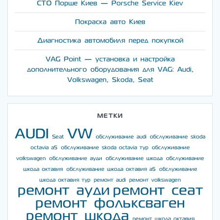
СТО Порше Киев — Porsche Service Kiev
Покраска авто Киев
Диагностика автомобиля перед покупкой
VAG Point — установка и настройка
дополнительного оборудования для VAG: Audi,
Volkswagen, Skoda, Seat
МЕТКИ
AUDI
VW
Seat
обслуживание audi
обслуживание skoda
octavia a5
обслуживание skoda octavia тур
обслуживание
volkswagen
обслуживание ауди
обслуживание шкода
обслуживание
шкода октавия
обслуживание шкода октавия а5
обслуживание
шкода октавия тур
ремонт audi
ремонт volkswagen
ремонт ауди
ремонт сеат
ремонт фольксваген
ремонт шкода
ремонт шкода октавия