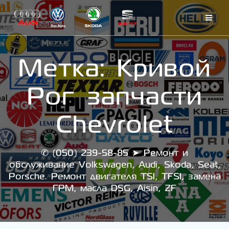
Skip
to
content
Метка:
Кривой
Рог запчасти
Chevrolet
✆ (050) 239-58-85 ➤ Ремонт и
обслуживание Volkswagen, Audi, Skoda, Seat,
Porsche. Ремонт двигателя TSI, TFSI, замена
ГРМ, масла DSG, Aisin, ZF