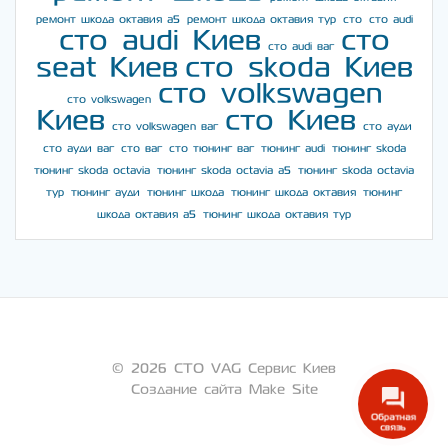
ремонт шкода октавия а5
ремонт шкода октавия тур
сто
сто audi
сто audi Киев
сто
сто audi ваг
seat Киев
сто skoda Киев
сто volkswagen
сто volkswagen
Киев
сто Киев
сто volkswagen ваг
сто ауди
сто ауди ваг
сто ваг
сто тюнинг ваг
тюнинг audi
тюнинг skoda
тюнинг skoda octavia
тюнинг skoda octavia a5
тюнинг skoda octavia
тур
тюнинг ауди
тюнинг шкода
тюнинг шкода октавия
тюнинг
шкода октавия а5
тюнинг шкода октавия тур
© 2026 СТО VAG Сервис Киев
Создание сайта Make Site
Обратная
связь