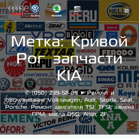
Skip
to
content
Метка:
Кривой
Рог запчасти
KIA
✆ (050) 239-58-85 ➤ Ремонт и
обслуживание Volkswagen, Audi, Skoda, Seat,
Porsche. Ремонт двигателя TSI, TFSI, замена
ГРМ, масла DSG, Aisin, ZF