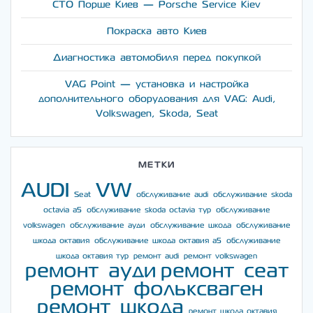
СТО Порше Киев — Porsche Service Kiev
Покраска авто Киев
Диагностика автомобиля перед покупкой
VAG Point — установка и настройка
дополнительного оборудования для VAG: Audi,
Volkswagen, Skoda, Seat
МЕТКИ
AUDI
VW
Seat
обслуживание audi
обслуживание skoda
octavia a5
обслуживание skoda octavia тур
обслуживание
volkswagen
обслуживание ауди
обслуживание шкода
обслуживание
шкода октавия
обслуживание шкода октавия а5
обслуживание
шкода октавия тур
ремонт audi
ремонт volkswagen
ремонт ауди
ремонт сеат
ремонт фольксваген
ремонт шкода
ремонт шкода октавия