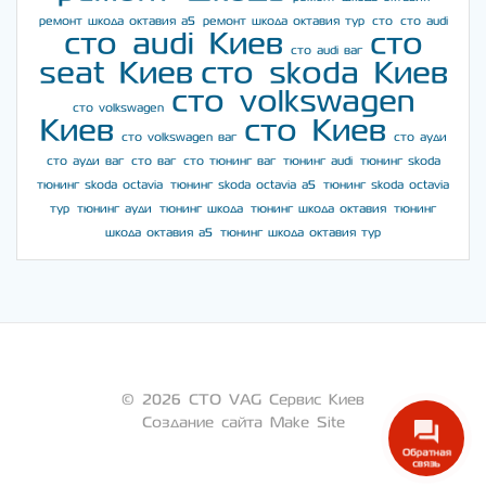
ремонт шкода октавия а5
ремонт шкода октавия тур
сто
сто audi
сто audi Киев
сто
сто audi ваг
seat Киев
сто skoda Киев
сто volkswagen
сто volkswagen
Киев
сто Киев
сто volkswagen ваг
сто ауди
сто ауди ваг
сто ваг
сто тюнинг ваг
тюнинг audi
тюнинг skoda
тюнинг skoda octavia
тюнинг skoda octavia a5
тюнинг skoda octavia
тур
тюнинг ауди
тюнинг шкода
тюнинг шкода октавия
тюнинг
шкода октавия а5
тюнинг шкода октавия тур
© 2026 СТО VAG Сервис Киев
Создание сайта Make Site
Обратная
связь