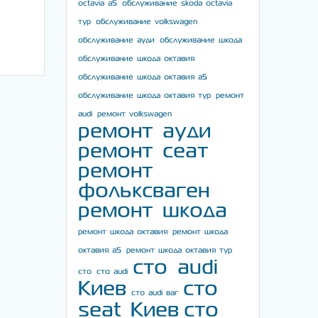
octavia a5
обслуживание skoda octavia
тур
обслуживание volkswagen
обслуживание ауди
обслуживание шкода
обслуживание шкода октавия
обслуживание шкода октавия а5
обслуживание шкода октавия тур
ремонт
audi
ремонт volkswagen
ремонт ауди
ремонт сеат
ремонт
фольксваген
ремонт шкода
ремонт шкода октавия
ремонт шкода
октавия а5
ремонт шкода октавия тур
сто audi
сто
сто audi
Киев
сто
сто audi ваг
seat Киев
сто