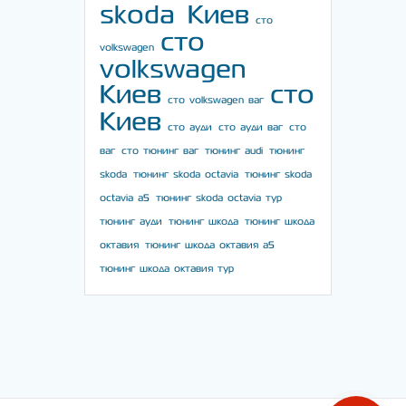
skoda Киев
сто
сто
volkswagen
volkswagen
Киев
сто
сто volkswagen ваг
Киев
сто ауди
сто ауди ваг
сто
ваг
сто тюнинг ваг
тюнинг audi
тюнинг
skoda
тюнинг skoda octavia
тюнинг skoda
octavia a5
тюнинг skoda octavia тур
тюнинг ауди
тюнинг шкода
тюнинг шкода
октавия
тюнинг шкода октавия а5
тюнинг шкода октавия тур