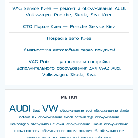
VAG Service Киев — ремонт и обслуживание AUDI,
Volkswagen, Porsche, Skoda, Seat Киев
СТО Порше Киев — Porsche Service Kiev
Покраска авто Киев
Диагностика автомобиля перед покупкой
VAG Point — установка и настройка
дополнительного оборудования для VAG: Audi,
Volkswagen, Skoda, Seat
МЕТКИ
AUDI
VW
Seat
обслуживание audi
обслуживание skoda
octavia a5
обслуживание skoda octavia тур
обслуживание
volkswagen
обслуживание ауди
обслуживание шкода
обслуживание
шкода октавия
обслуживание шкода октавия а5
обслуживание
шкода октавия тур
ремонт audi
ремонт volkswagen