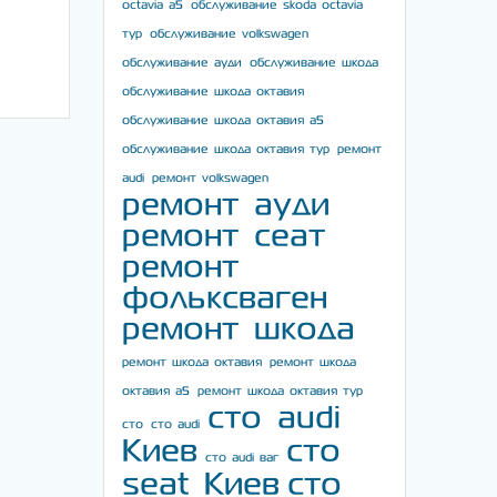
octavia a5
обслуживание skoda octavia
тур
обслуживание volkswagen
обслуживание ауди
обслуживание шкода
обслуживание шкода октавия
обслуживание шкода октавия а5
обслуживание шкода октавия тур
ремонт
audi
ремонт volkswagen
ремонт ауди
ремонт сеат
ремонт
фольксваген
ремонт шкода
ремонт шкода октавия
ремонт шкода
октавия а5
ремонт шкода октавия тур
сто audi
сто
сто audi
Киев
сто
сто audi ваг
seat Киев
сто