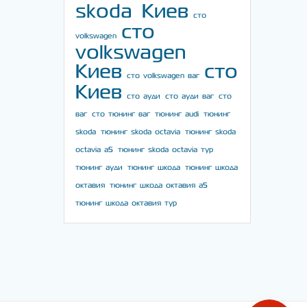
skoda Киев
сто
сто
volkswagen
volkswagen
Киев
сто
сто volkswagen ваг
Киев
сто ауди
сто ауди ваг
сто
ваг
сто тюнинг ваг
тюнинг audi
тюнинг
skoda
тюнинг skoda octavia
тюнинг skoda
octavia a5
тюнинг skoda octavia тур
тюнинг ауди
тюнинг шкода
тюнинг шкода
октавия
тюнинг шкода октавия а5
тюнинг шкода октавия тур