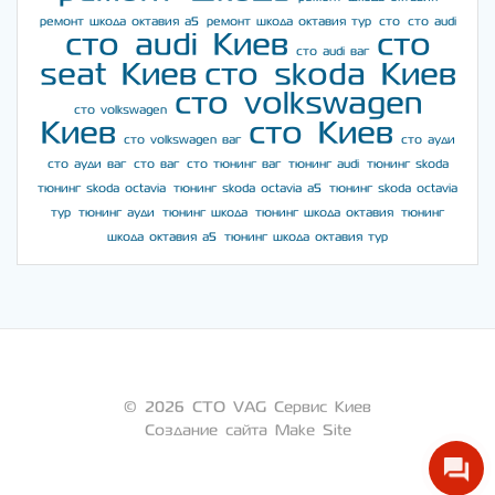
ремонт шкода октавия а5
ремонт шкода октавия тур
сто
сто audi
сто audi Киев
сто
сто audi ваг
seat Киев
сто skoda Киев
сто volkswagen
сто volkswagen
Киев
сто Киев
сто volkswagen ваг
сто ауди
сто ауди ваг
сто ваг
сто тюнинг ваг
тюнинг audi
тюнинг skoda
тюнинг skoda octavia
тюнинг skoda octavia a5
тюнинг skoda octavia
тур
тюнинг ауди
тюнинг шкода
тюнинг шкода октавия
тюнинг
шкода октавия а5
тюнинг шкода октавия тур
© 2026 СТО VAG Сервис Киев
Создание сайта Make Site