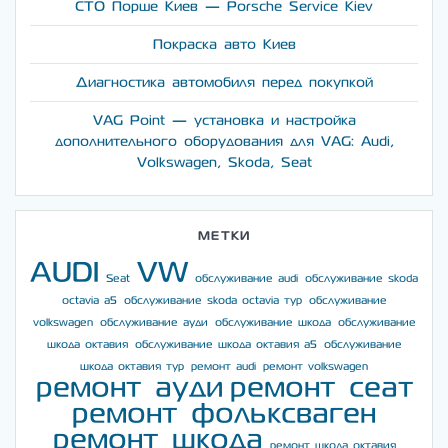
СТО Порше Киев — Porsche Service Kiev
Покраска авто Киев
Диагностика автомобиля перед покупкой
VAG Point — установка и настройка
дополнительного оборудования для VAG: Audi,
Volkswagen, Skoda, Seat
МЕТКИ
AUDI
VW
Seat
обслуживание audi
обслуживание skoda
octavia a5
обслуживание skoda octavia тур
обслуживание
volkswagen
обслуживание ауди
обслуживание шкода
обслуживание
шкода октавия
обслуживание шкода октавия а5
обслуживание
шкода октавия тур
ремонт audi
ремонт volkswagen
ремонт ауди
ремонт сеат
ремонт фольксваген
ремонт шкода
ремонт шкода октавия