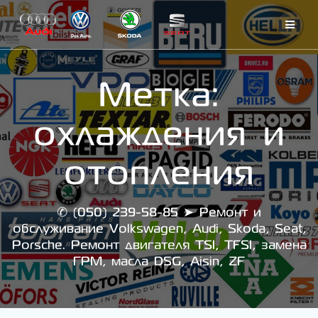
Skip
to
content
Метка:
охлаждения и
отопления
✆ (050) 239-58-85 ➤ Ремонт и
обслуживание Volkswagen, Audi, Skoda, Seat,
Porsche. Ремонт двигателя TSI, TFSI, замена
ГРМ, масла DSG, Aisin, ZF