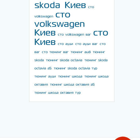
skoda Киев
сто
сто
volkswagen
volkswagen
Киев
сто
сто volkswagen ваг
Киев
сто ауди
сто ауди ваг
сто
ваг
сто тюнинг ваг
тюнинг audi
тюнинг
skoda
тюнинг skoda octavia
тюнинг skoda
octavia a5
тюнинг skoda octavia тур
тюнинг ауди
тюнинг шкода
тюнинг шкода
октавия
тюнинг шкода октавия а5
тюнинг шкода октавия тур