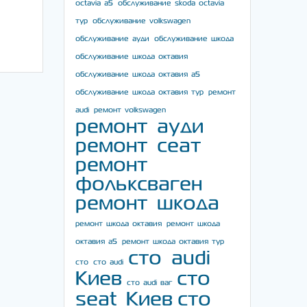
octavia a5
обслуживание skoda octavia
тур
обслуживание volkswagen
обслуживание ауди
обслуживание шкода
обслуживание шкода октавия
обслуживание шкода октавия а5
обслуживание шкода октавия тур
ремонт
audi
ремонт volkswagen
ремонт ауди
ремонт сеат
ремонт
фольксваген
ремонт шкода
ремонт шкода октавия
ремонт шкода
октавия а5
ремонт шкода октавия тур
сто audi
сто
сто audi
Киев
сто
сто audi ваг
seat Киев
сто