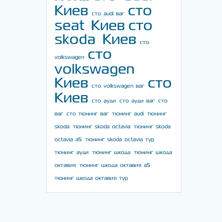
Киев
сто
сто audi ваг
seat Киев
сто
skoda Киев
сто
сто
volkswagen
volkswagen
Киев
сто
сто volkswagen ваг
Киев
сто ауди
сто ауди ваг
сто
ваг
сто тюнинг ваг
тюнинг audi
тюнинг
skoda
тюнинг skoda octavia
тюнинг skoda
octavia a5
тюнинг skoda octavia тур
тюнинг ауди
тюнинг шкода
тюнинг шкода
октавия
тюнинг шкода октавия а5
тюнинг шкода октавия тур