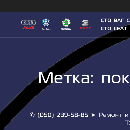
Skip
to
content
СТО ВАГ 
СТО СЕАТ
Метка:
по
✆ (050) 239-58-85 ➤ Ремонт и 
T