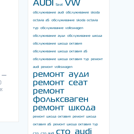
AUDI
VW
Seat
обслуживание audi
обслуживание skoda
octavia a5
обслуживание skoda octavia
тур
обслуживание volkswagen
обслуживание ауди
обслуживание шкода
обслуживание шкода октавия
обслуживание шкода октавия а5
обслуживание шкода октавия тур
ремонт
audi
ремонт volkswagen
ремонт ауди
ы —
ремонт сеат
)
ремонт
е:
фольксваген
ремонт шкода
ремонт шкода октавия
ремонт шкода
октавия а5
ремонт шкода октавия тур
сто audi
сто
сто audi