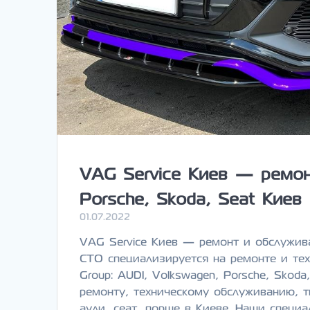
VAG Service Киев — ремон
Porsche, Skoda, Seat Киев
01.07.2022
VAG Service Киев — ремонт и обслужива
СТО специализируется на ремонте и те
Group: AUDI, Volkswagen, Porsche, Skod
ремонту, техническому обслуживанию, т
ауди, сеат, порше в Киеве. Наши специ