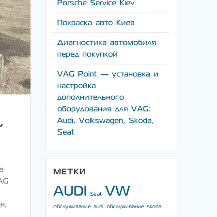
Porsche Service Kiev
Покраска авто Киев
Диагностика автомобиля
перед покупкой
VAG Point — установка и
настройка
дополнительного
оборудования для VAG:
,
Audi, Volkswagen, Skoda,
Seat
е
МЕТКИ
AG
AUDI
VW
о
Seat
н,
обслуживание audi
обслуживание skoda