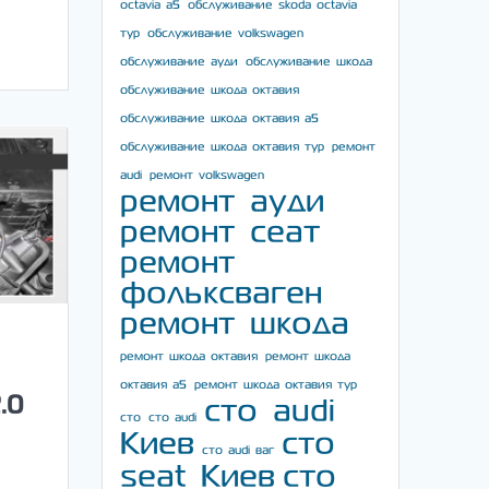
octavia a5
обслуживание skoda octavia
тур
обслуживание volkswagen
обслуживание ауди
обслуживание шкода
обслуживание шкода октавия
обслуживание шкода октавия а5
обслуживание шкода октавия тур
ремонт
audi
ремонт volkswagen
ремонт ауди
ремонт сеат
ремонт
фольксваген
ремонт шкода
ремонт шкода октавия
ремонт шкода
октавия а5
ремонт шкода октавия тур
.0
сто audi
сто
сто audi
Киев
сто
сто audi ваг
seat Киев
сто