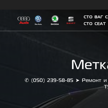
Skip
to
content
СТО ВАГ 
СТО СЕАТ
Метк
✆ (050) 239-58-85 ➤ Ремонт и 
T