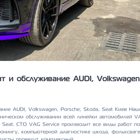
т и обслуживание AUDI, Volkswagen
ние AUDI, Volkswagen, Porsche, Skoda, Seat Киев Наш
хническом обслуживании всей линейки автомобилей V
a, Seat. СТО VAG Service производит все виды работ п
юнингу, компьютерной диагностике шкода, фольксваге
алисты проведут комплексный…