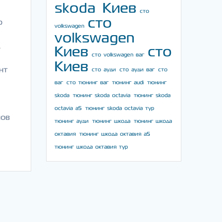
skoda Киев
сто
сто
р
volkswagen
volkswagen
л
Киев
сто
сто volkswagen ваг
Киев
нт
сто ауди
сто ауди ваг
сто
ваг
сто тюнинг ваг
тюнинг audi
тюнинг
skoda
тюнинг skoda octavia
тюнинг skoda
octavia a5
тюнинг skoda octavia тур
нов
тюнинг ауди
тюнинг шкода
тюнинг шкода
октавия
тюнинг шкода октавия а5
тюнинг шкода октавия тур