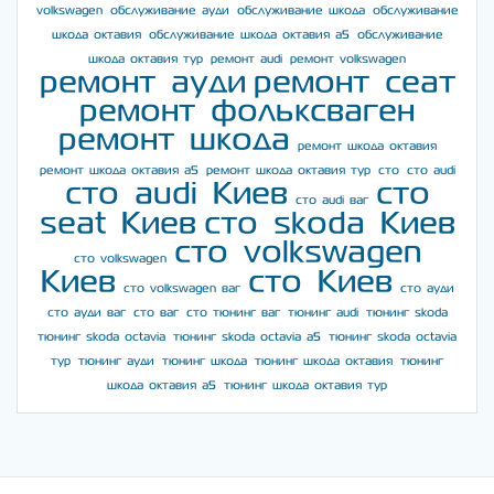
volkswagen
обслуживание ауди
обслуживание шкода
обслуживание
шкода октавия
обслуживание шкода октавия а5
обслуживание
шкода октавия тур
ремонт audi
ремонт volkswagen
ремонт ауди
ремонт сеат
ремонт фольксваген
ремонт шкода
ремонт шкода октавия
ремонт шкода октавия а5
ремонт шкода октавия тур
сто
сто audi
сто audi Киев
сто
сто audi ваг
seat Киев
сто skoda Киев
сто volkswagen
сто volkswagen
Киев
сто Киев
сто volkswagen ваг
сто ауди
сто ауди ваг
сто ваг
сто тюнинг ваг
тюнинг audi
тюнинг skoda
тюнинг skoda octavia
тюнинг skoda octavia a5
тюнинг skoda octavia
тур
тюнинг ауди
тюнинг шкода
тюнинг шкода октавия
тюнинг
шкода октавия а5
тюнинг шкода октавия тур