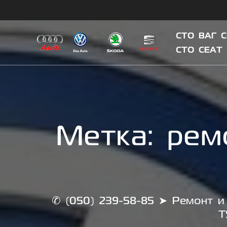
Skip
to
content
СТО ВАГ 
СТО СЕАТ
Метка:
рем
✆ (050) 239-58-85 ➤ Ремонт и 
T