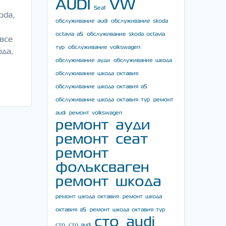
AUDI
VW
Seat
oda,
обслуживание audi
обслуживание skoda
octavia a5
обслуживание skoda octavia
все
тур
обслуживание volkswagen
ода,
обслуживание ауди
обслуживание шкода
обслуживание шкода октавия
обслуживание шкода октавия а5
обслуживание шкода октавия тур
ремонт
audi
ремонт volkswagen
ремонт ауди
ремонт сеат
ремонт
фольксваген
ремонт шкода
ремонт шкода октавия
ремонт шкода
октавия а5
ремонт шкода октавия тур
сто audi
сто
сто audi