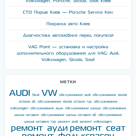
Volkswagen, Porsche, Skoda, Seat Киев
СТО Порше Киев — Porsche Service Kiev
Покраска авто Киев
Диагностика автомобиля перед покупкой
VAG Point — установка и настройка
дополнительного оборудования для VAG: Audi,
Volkswagen, Skoda, Seat
МЕТКИ
AUDI
VW
Seat
обслуживание audi
обслуживание skoda
octavia a5
обслуживание skoda octavia тур
обслуживание
volkswagen
обслуживание ауди
обслуживание шкода
обслуживание
шкода октавия
обслуживание шкода октавия а5
обслуживание
шкода октавия тур
ремонт audi
ремонт volkswagen
ремонт ауди
ремонт сеат
ремонт фольксваген