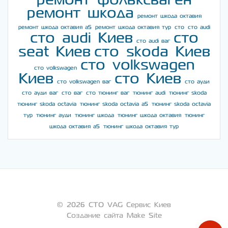
ремонт шкода
ремонт шкода октавия
ремонт шкода октавия а5
ремонт шкода октавия тур
сто
сто audi
сто audi Киев
сто
сто audi ваг
seat Киев
сто skoda Киев
сто volkswagen
сто volkswagen
Киев
сто Киев
сто volkswagen ваг
сто ауди
сто ауди ваг
сто ваг
сто тюнинг ваг
тюнинг audi
тюнинг skoda
тюнинг skoda octavia
тюнинг skoda octavia a5
тюнинг skoda octavia
тур
тюнинг ауди
тюнинг шкода
тюнинг шкода октавия
тюнинг
шкода октавия а5
тюнинг шкода октавия тур
© 2026 СТО VAG Сервис Киев
Создание сайта Make Site