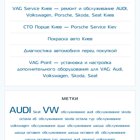
VAG Service Киев — ремонт и обслуживание AUDI,
Volkswagen, Porsche, Skoda, Seat Киев
СТО Порше Киев — Porsche Service Kiev
Покраска авто Киев
Диагностика автомобиля перед покупкой
VAG Point — установка и настройка
дополнительного оборудования для VAG: Audi,
Volkswagen, Skoda, Seat
МЕТКИ
AUDI
VW
Seat
обслуживание audi
обслуживание skoda
octavia a5
обслуживание skoda octavia тур
обслуживание
volkswagen
обслуживание ауди
обслуживание шкода
обслуживание
шкода октавия
обслуживание шкода октавия а5
обслуживание
шкода октавия тур
ремонт audi
ремонт volkswagen