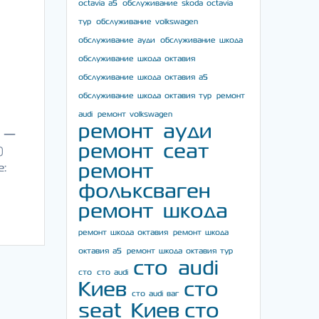
octavia a5
обслуживание skoda octavia
тур
обслуживание volkswagen
обслуживание ауди
обслуживание шкода
обслуживание шкода октавия
обслуживание шкода октавия а5
обслуживание шкода октавия тур
ремонт
audi
ремонт volkswagen
ремонт ауди
ы —
ремонт сеат
)
ремонт
е:
фольксваген
ремонт шкода
ремонт шкода октавия
ремонт шкода
октавия а5
ремонт шкода октавия тур
сто audi
сто
сто audi
Киев
сто
сто audi ваг
seat Киев
сто