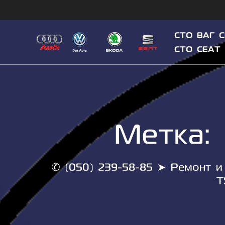
Skip
to
content
СТО ВАГ 
СТО СЕАТ
Метка:
✆ (050) 239-58-85 ➤ Ремонт и 
T