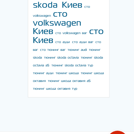
skoda Киев
сто
сто
volkswagen
volkswagen
Киев
сто
сто volkswagen ваг
Киев
сто ауди
сто ауди ваг
сто
ваг
сто тюнинг ваг
тюнинг audi
тюнинг
skoda
тюнинг skoda octavia
тюнинг skoda
octavia a5
тюнинг skoda octavia тур
тюнинг ауди
тюнинг шкода
тюнинг шкода
октавия
тюнинг шкода октавия а5
тюнинг шкода октавия тур