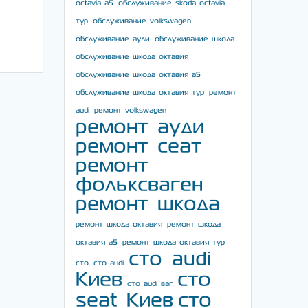
octavia a5
обслуживание skoda octavia
тур
обслуживание volkswagen
обслуживание ауди
обслуживание шкода
обслуживание шкода октавия
обслуживание шкода октавия а5
обслуживание шкода октавия тур
ремонт
audi
ремонт volkswagen
ремонт ауди
ремонт сеат
ремонт
фольксваген
ремонт шкода
ремонт шкода октавия
ремонт шкода
октавия а5
ремонт шкода октавия тур
сто audi
сто
сто audi
Киев
сто
сто audi ваг
seat Киев
сто