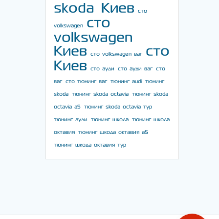
skoda Киев
сто
сто
volkswagen
volkswagen
Киев
сто
сто volkswagen ваг
Киев
сто ауди
сто ауди ваг
сто
ваг
сто тюнинг ваг
тюнинг audi
тюнинг
skoda
тюнинг skoda octavia
тюнинг skoda
octavia a5
тюнинг skoda octavia тур
тюнинг ауди
тюнинг шкода
тюнинг шкода
октавия
тюнинг шкода октавия а5
тюнинг шкода октавия тур