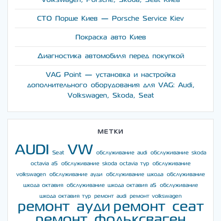
СТО Порше Киев — Porsche Service Kiev
Покраска авто Киев
Диагностика автомобиля перед покупкой
VAG Point — установка и настройка
дополнительного оборудования для VAG: Audi,
Volkswagen, Skoda, Seat
МЕТКИ
AUDI
VW
Seat
обслуживание audi
обслуживание skoda
octavia a5
обслуживание skoda octavia тур
обслуживание
volkswagen
обслуживание ауди
обслуживание шкода
обслуживание
шкода октавия
обслуживание шкода октавия а5
обслуживание
шкода октавия тур
ремонт audi
ремонт volkswagen
ремонт ауди
ремонт сеат
ремонт фольксваген