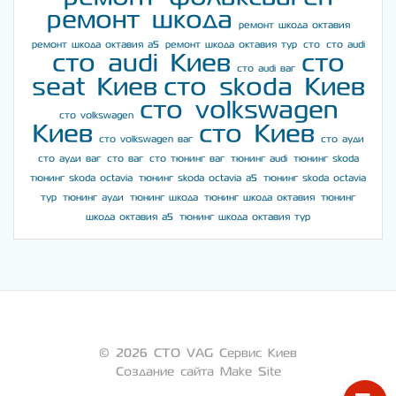
ремонт шкода
ремонт шкода октавия
ремонт шкода октавия а5
ремонт шкода октавия тур
сто
сто audi
сто audi Киев
сто
сто audi ваг
seat Киев
сто skoda Киев
сто volkswagen
сто volkswagen
Киев
сто Киев
сто volkswagen ваг
сто ауди
сто ауди ваг
сто ваг
сто тюнинг ваг
тюнинг audi
тюнинг skoda
тюнинг skoda octavia
тюнинг skoda octavia a5
тюнинг skoda octavia
тур
тюнинг ауди
тюнинг шкода
тюнинг шкода октавия
тюнинг
шкода октавия а5
тюнинг шкода октавия тур
© 2026 СТО VAG Сервис Киев
Создание сайта Make Site