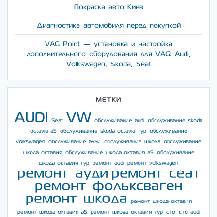
Покраска авто Киев
Диагностика автомобиля перед покупкой
VAG Point — установка и настройка
дополнительного оборудования для VAG: Audi,
Volkswagen, Skoda, Seat
МЕТКИ
AUDI
VW
Seat
обслуживание audi
обслуживание skoda
octavia a5
обслуживание skoda octavia тур
обслуживание
volkswagen
обслуживание ауди
обслуживание шкода
обслуживание
шкода октавия
обслуживание шкода октавия а5
обслуживание
шкода октавия тур
ремонт audi
ремонт volkswagen
ремонт ауди
ремонт сеат
ремонт фольксваген
ремонт шкода
ремонт шкода октавия
ремонт шкода октавия а5
ремонт шкода октавия тур
сто
сто audi