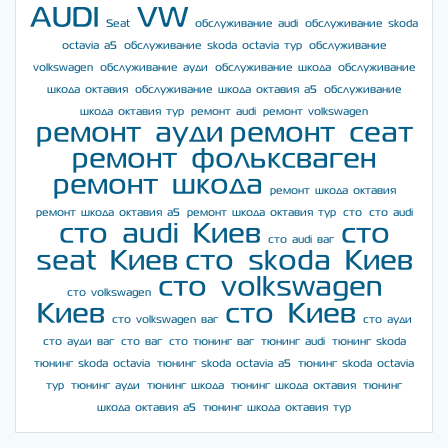
AUDI
VW
Seat
обслуживание audi
обслуживание skoda
octavia a5
обслуживание skoda octavia тур
обслуживание
volkswagen
обслуживание ауди
обслуживание шкода
обслуживание
шкода октавия
обслуживание шкода октавия а5
обслуживание
шкода октавия тур
ремонт audi
ремонт volkswagen
ремонт ауди
ремонт сеат
ремонт фольксваген
ремонт шкода
ремонт шкода октавия
ремонт шкода октавия а5
ремонт шкода октавия тур
сто
сто audi
сто audi Киев
сто
сто audi ваг
seat Киев
сто skoda Киев
сто volkswagen
сто volkswagen
Киев
сто Киев
сто volkswagen ваг
сто ауди
сто ауди ваг
сто ваг
сто тюнинг ваг
тюнинг audi
тюнинг skoda
тюнинг skoda octavia
тюнинг skoda octavia a5
тюнинг skoda octavia
тур
тюнинг ауди
тюнинг шкода
тюнинг шкода октавия
тюнинг
шкода октавия а5
тюнинг шкода октавия тур