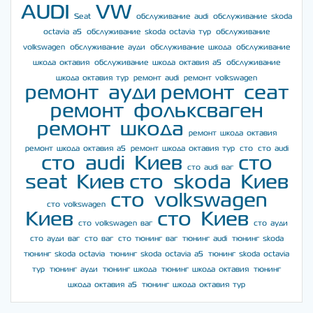
AUDI
VW
Seat
обслуживание audi
обслуживание skoda
octavia a5
обслуживание skoda octavia тур
обслуживание
volkswagen
обслуживание ауди
обслуживание шкода
обслуживание
шкода октавия
обслуживание шкода октавия а5
обслуживание
шкода октавия тур
ремонт audi
ремонт volkswagen
ремонт ауди
ремонт сеат
ремонт фольксваген
ремонт шкода
ремонт шкода октавия
ремонт шкода октавия а5
ремонт шкода октавия тур
сто
сто audi
сто audi Киев
сто
сто audi ваг
seat Киев
сто skoda Киев
сто volkswagen
сто volkswagen
Киев
сто Киев
сто volkswagen ваг
сто ауди
сто ауди ваг
сто ваг
сто тюнинг ваг
тюнинг audi
тюнинг skoda
тюнинг skoda octavia
тюнинг skoda octavia a5
тюнинг skoda octavia
тур
тюнинг ауди
тюнинг шкода
тюнинг шкода октавия
тюнинг
шкода октавия а5
тюнинг шкода октавия тур