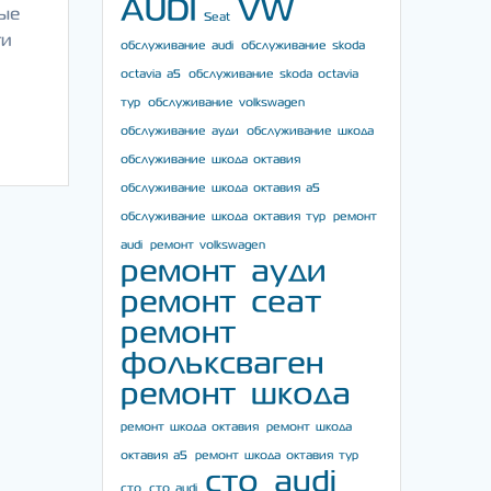
AUDI
VW
ные
Seat
ти
обслуживание audi
обслуживание skoda
octavia a5
обслуживание skoda octavia
тур
обслуживание volkswagen
обслуживание ауди
обслуживание шкода
обслуживание шкода октавия
обслуживание шкода октавия а5
обслуживание шкода октавия тур
ремонт
audi
ремонт volkswagen
ремонт ауди
ремонт сеат
ремонт
фольксваген
ремонт шкода
ремонт шкода октавия
ремонт шкода
октавия а5
ремонт шкода октавия тур
сто audi
сто
сто audi