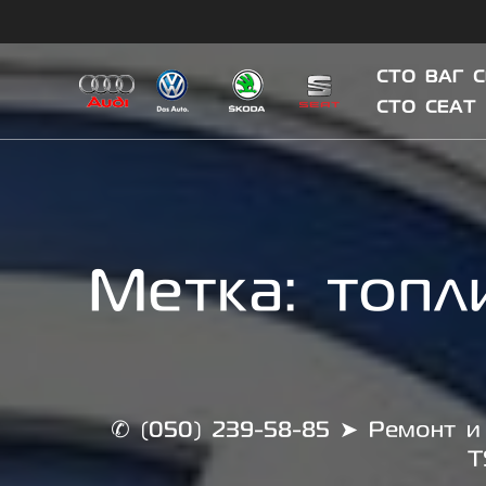
Skip
to
content
СТО ВАГ 
СТО СЕАТ
Метка:
топл
✆ (050) 239-58-85 ➤ Ремонт и 
T