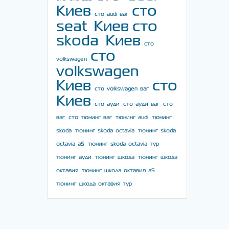
Киев
сто
сто audi ваг
seat Киев
сто
skoda Киев
сто
сто
volkswagen
volkswagen
Киев
сто
сто volkswagen ваг
Киев
сто ауди
сто ауди ваг
сто
ваг
сто тюнинг ваг
тюнинг audi
тюнинг
skoda
тюнинг skoda octavia
тюнинг skoda
octavia a5
тюнинг skoda octavia тур
тюнинг ауди
тюнинг шкода
тюнинг шкода
октавия
тюнинг шкода октавия а5
тюнинг шкода октавия тур