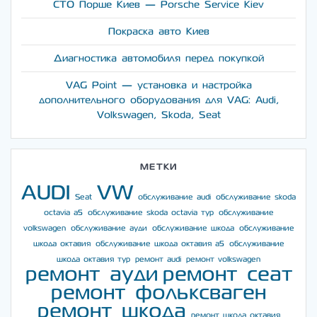
СТО Порше Киев — Porsche Service Kiev
Покраска авто Киев
Диагностика автомобиля перед покупкой
VAG Point — установка и настройка
дополнительного оборудования для VAG: Audi,
Volkswagen, Skoda, Seat
МЕТКИ
AUDI
VW
Seat
обслуживание audi
обслуживание skoda
octavia a5
обслуживание skoda octavia тур
обслуживание
volkswagen
обслуживание ауди
обслуживание шкода
обслуживание
шкода октавия
обслуживание шкода октавия а5
обслуживание
шкода октавия тур
ремонт audi
ремонт volkswagen
ремонт ауди
ремонт сеат
ремонт фольксваген
ремонт шкода
ремонт шкода октавия