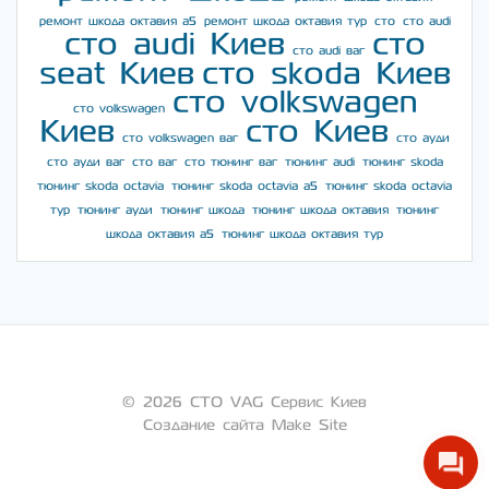
ремонт шкода октавия а5
ремонт шкода октавия тур
сто
сто audi
сто audi Киев
сто
сто audi ваг
seat Киев
сто skoda Киев
сто volkswagen
сто volkswagen
Киев
сто Киев
сто volkswagen ваг
сто ауди
сто ауди ваг
сто ваг
сто тюнинг ваг
тюнинг audi
тюнинг skoda
тюнинг skoda octavia
тюнинг skoda octavia a5
тюнинг skoda octavia
тур
тюнинг ауди
тюнинг шкода
тюнинг шкода октавия
тюнинг
шкода октавия а5
тюнинг шкода октавия тур
© 2026 СТО VAG Сервис Киев
Создание сайта Make Site