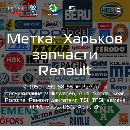
Skip
to
content
Метка:
Харьков
запчасти
Renault
✆ (050) 239-58-85 ➤ Ремонт и
обслуживание Volkswagen, Audi, Skoda, Seat,
Porsche. Ремонт двигателя TSI, TFSI, замена
ГРМ, масла DSG, Aisin, ZF