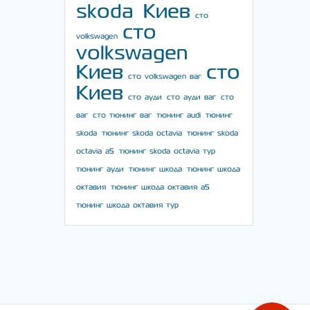
skoda Киев
сто
сто
volkswagen
volkswagen
Киев
сто
сто volkswagen ваг
Киев
сто ауди
сто ауди ваг
сто
ваг
сто тюнинг ваг
тюнинг audi
тюнинг
skoda
тюнинг skoda octavia
тюнинг skoda
octavia a5
тюнинг skoda octavia тур
тюнинг ауди
тюнинг шкода
тюнинг шкода
октавия
тюнинг шкода октавия а5
тюнинг шкода октавия тур