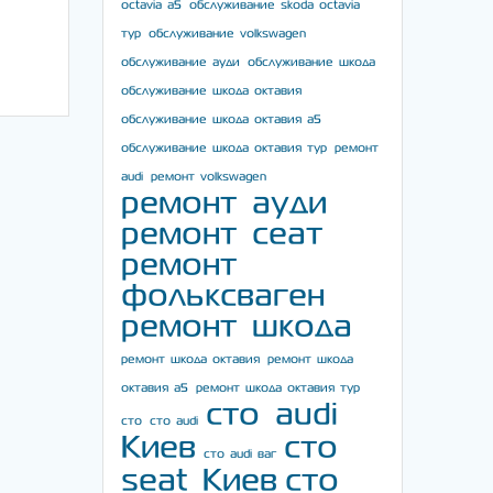
octavia a5
обслуживание skoda octavia
тур
обслуживание volkswagen
обслуживание ауди
обслуживание шкода
обслуживание шкода октавия
обслуживание шкода октавия а5
обслуживание шкода октавия тур
ремонт
audi
ремонт volkswagen
ремонт ауди
ремонт сеат
ремонт
фольксваген
ремонт шкода
ремонт шкода октавия
ремонт шкода
октавия а5
ремонт шкода октавия тур
сто audi
сто
сто audi
Киев
сто
сто audi ваг
seat Киев
сто