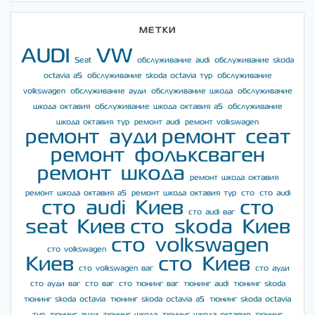
МЕТКИ
AUDI
VW
Seat
обслуживание audi
обслуживание skoda
octavia a5
обслуживание skoda octavia тур
обслуживание
volkswagen
обслуживание ауди
обслуживание шкода
обслуживание
шкода октавия
обслуживание шкода октавия а5
обслуживание
шкода октавия тур
ремонт audi
ремонт volkswagen
ремонт ауди
ремонт сеат
ремонт фольксваген
ремонт шкода
ремонт шкода октавия
ремонт шкода октавия а5
ремонт шкода октавия тур
сто
сто audi
сто audi Киев
сто
сто audi ваг
seat Киев
сто skoda Киев
сто volkswagen
сто volkswagen
Киев
сто Киев
сто volkswagen ваг
сто ауди
сто ауди ваг
сто ваг
сто тюнинг ваг
тюнинг audi
тюнинг skoda
тюнинг skoda octavia
тюнинг skoda octavia a5
тюнинг skoda octavia
тур
тюнинг ауди
тюнинг шкода
тюнинг шкода октавия
тюнинг