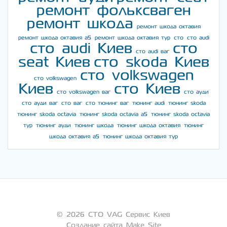
ремонт фольксваген
ремонт шкода
ремонт шкода октавия
ремонт шкода октавия а5
ремонт шкода октавия тур
сто
сто audi
сто audi Киев
сто
сто audi ваг
seat Киев
сто skoda Киев
сто volkswagen
сто volkswagen
Киев
сто Киев
сто volkswagen ваг
сто ауди
сто ауди ваг
сто ваг
сто тюнинг ваг
тюнинг audi
тюнинг skoda
тюнинг skoda octavia
тюнинг skoda octavia a5
тюнинг skoda octavia
тур
тюнинг ауди
тюнинг шкода
тюнинг шкода октавия
тюнинг
шкода октавия а5
тюнинг шкода октавия тур
© 2026 СТО VAG Сервис Киев
Создание сайта Make Site