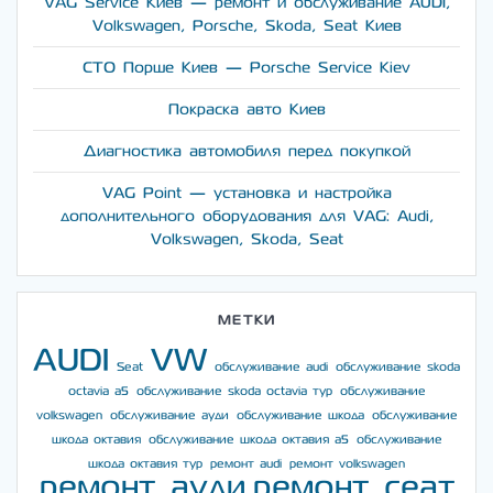
VAG Service Киев — ремонт и обслуживание AUDI,
Volkswagen, Porsche, Skoda, Seat Киев
СТО Порше Киев — Porsche Service Kiev
Покраска авто Киев
Диагностика автомобиля перед покупкой
VAG Point — установка и настройка
дополнительного оборудования для VAG: Audi,
Volkswagen, Skoda, Seat
МЕТКИ
AUDI
VW
Seat
обслуживание audi
обслуживание skoda
octavia a5
обслуживание skoda octavia тур
обслуживание
volkswagen
обслуживание ауди
обслуживание шкода
обслуживание
шкода октавия
обслуживание шкода октавия а5
обслуживание
шкода октавия тур
ремонт audi
ремонт volkswagen
ремонт ауди
ремонт сеат