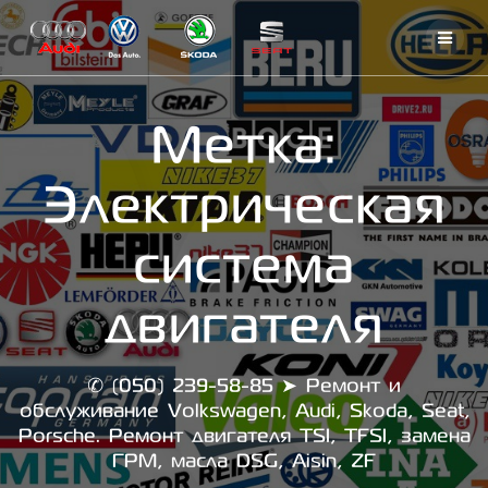
Skip
to
content
Метка:
Электрическая
система
двигателя
✆ (050) 239-58-85 ➤ Ремонт и
обслуживание Volkswagen, Audi, Skoda, Seat,
Porsche. Ремонт двигателя TSI, TFSI, замена
ГРМ, масла DSG, Aisin, ZF