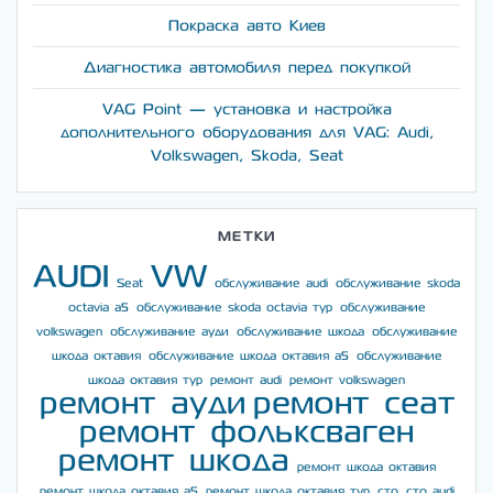
Покраска авто Киев
Диагностика автомобиля перед покупкой
VAG Point — установка и настройка
дополнительного оборудования для VAG: Audi,
Volkswagen, Skoda, Seat
МЕТКИ
AUDI
VW
Seat
обслуживание audi
обслуживание skoda
octavia a5
обслуживание skoda octavia тур
обслуживание
volkswagen
обслуживание ауди
обслуживание шкода
обслуживание
шкода октавия
обслуживание шкода октавия а5
обслуживание
шкода октавия тур
ремонт audi
ремонт volkswagen
ремонт ауди
ремонт сеат
ремонт фольксваген
ремонт шкода
ремонт шкода октавия
ремонт шкода октавия а5
ремонт шкода октавия тур
сто
сто audi