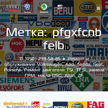
Skip
to
content
Метка:
pfgxfcnb
felb
✆ (050) 239-58-85 ➤ Ремонт и
обслуживание Volkswagen, Audi, Skoda, Seat,
Porsche. Ремонт двигателя TSI, TFSI, замена
ГРМ, масла DSG, Aisin, ZF