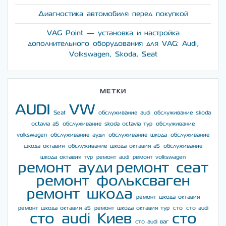
Диагностика автомобиля перед покупкой
VAG Point — установка и настройка
дополнительного оборудования для VAG: Audi,
Volkswagen, Skoda, Seat
МЕТКИ
AUDI
VW
Seat
обслуживание audi
обслуживание skoda
octavia a5
обслуживание skoda octavia тур
обслуживание
volkswagen
обслуживание ауди
обслуживание шкода
обслуживание
шкода октавия
обслуживание шкода октавия а5
обслуживание
шкода октавия тур
ремонт audi
ремонт volkswagen
ремонт ауди
ремонт сеат
ремонт фольксваген
ремонт шкода
ремонт шкода октавия
ремонт шкода октавия а5
ремонт шкода октавия тур
сто
сто audi
сто audi Киев
сто
сто audi ваг