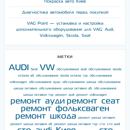
Покраска авто Киев
Диагностика автомобиля перед покупкой
VAG Point — установка и настройка
дополнительного оборудования для VAG: Audi,
Volkswagen, Skoda, Seat
МЕТКИ
AUDI
VW
Seat
обслуживание audi
обслуживание skoda
octavia a5
обслуживание skoda octavia тур
обслуживание
volkswagen
обслуживание ауди
обслуживание шкода
обслуживание
шкода октавия
обслуживание шкода октавия а5
обслуживание
шкода октавия тур
ремонт audi
ремонт volkswagen
ремонт ауди
ремонт сеат
ремонт фольксваген
ремонт шкода
ремонт шкода октавия
ремонт шкода октавия а5
ремонт шкода октавия тур
сто
сто audi