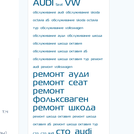
AUDI
VW
Seat
обслуживание audi
обслуживание skoda
octavia a5
обслуживание skoda octavia
тур
обслуживание volkswagen
обслуживание ауди
обслуживание шкода
обслуживание шкода октавия
обслуживание шкода октавия а5
обслуживание шкода октавия тур
ремонт
audi
ремонт volkswagen
ремонт ауди
ремонт сеат
ремонт
фольксваген
ремонт шкода
т.ч
ремонт шкода октавия
ремонт шкода
октавия а5
ремонт шкода октавия тур
сто audi
ры)
сто
сто audi