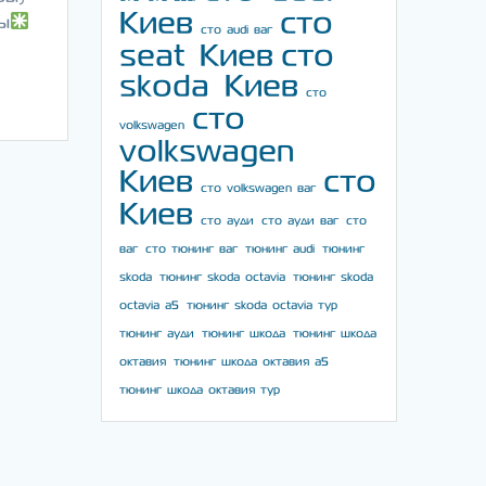
Киев
сто
ы
сто audi ваг
seat Киев
сто
skoda Киев
сто
сто
volkswagen
volkswagen
Киев
сто
сто volkswagen ваг
Киев
сто ауди
сто ауди ваг
сто
ваг
сто тюнинг ваг
тюнинг audi
тюнинг
skoda
тюнинг skoda octavia
тюнинг skoda
octavia a5
тюнинг skoda octavia тур
тюнинг ауди
тюнинг шкода
тюнинг шкода
октавия
тюнинг шкода октавия а5
тюнинг шкода октавия тур