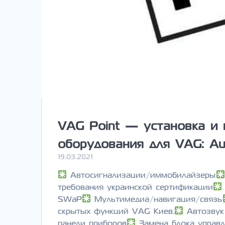
VAG Point — установка и 
оборудования для VAG: Aud
19.03.2021
Автосигнализации/иммобилайзеры
требования украинской сертификации
SWaP
Мультимедиа/навигация/связь
скрытых функций VAG Киев.
Автозвук
панели приборов
Замена блока управл