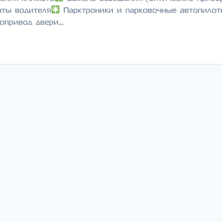
ты водителя
Парктроники и парковочные автопилот
опривод двери…