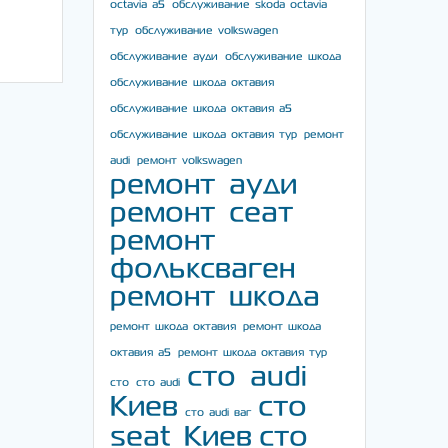
octavia a5
обслуживание skoda octavia
тур
обслуживание volkswagen
обслуживание ауди
обслуживание шкода
обслуживание шкода октавия
обслуживание шкода октавия а5
обслуживание шкода октавия тур
ремонт
audi
ремонт volkswagen
ремонт ауди
ремонт сеат
ремонт
фольксваген
ремонт шкода
ремонт шкода октавия
ремонт шкода
октавия а5
ремонт шкода октавия тур
сто audi
сто
сто audi
Киев
сто
сто audi ваг
seat Киев
сто