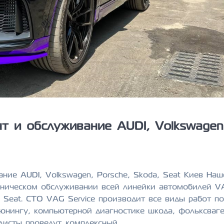
т и обслуживание AUDI, Volkswagen
ние AUDI, Volkswagen, Porsche, Skoda, Seat Киев Наш
хническом обслуживании всей линейки автомобилей V
a, Seat. СТО VAG Service производит все виды работ п
юнингу, компьютерной диагностике шкода, фольксваге
алисты проведут комплексный…