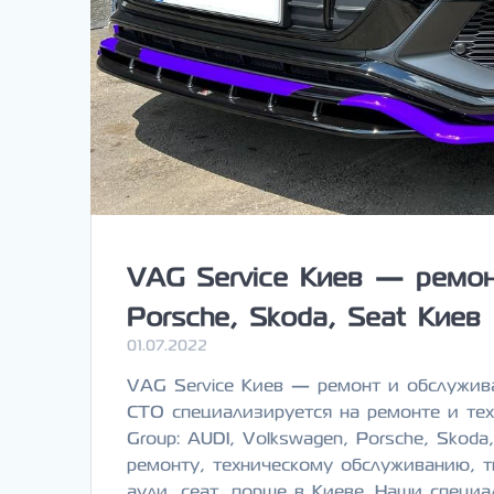
VAG Service Киев — ремон
Porsche, Skoda, Seat Киев
01.07.2022
VAG Service Киев — ремонт и обслужива
СТО специализируется на ремонте и те
Group: AUDI, Volkswagen, Porsche, Skod
ремонту, техническому обслуживанию, т
ауди, сеат, порше в Киеве. Наши специ