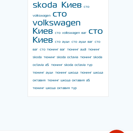
skoda Киев
сто
сто
volkswagen
volkswagen
Киев
сто
сто volkswagen ваг
Киев
сто ауди
сто ауди ваг
сто
ваг
сто тюнинг ваг
тюнинг audi
тюнинг
skoda
тюнинг skoda octavia
тюнинг skoda
octavia a5
тюнинг skoda octavia тур
тюнинг ауди
тюнинг шкода
тюнинг шкода
октавия
тюнинг шкода октавия а5
тюнинг шкода октавия тур