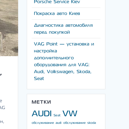
Porsche Service Kiev
Покраска авто Киев
Диагностика автомобиля
перед покупкой
VAG Point — установка и
настройка
дополнительного
оборудования для VAG:
,
Audi, Volkswagen, Skoda,
Seat
е
МЕТКИ
AG
AUDI
VW
о
Seat
н,
обслуживание audi
обслуживание skoda