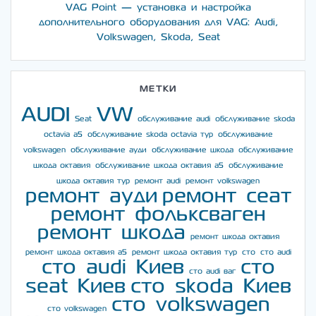
VAG Point — установка и настройка
дополнительного оборудования для VAG: Audi,
Volkswagen, Skoda, Seat
МЕТКИ
AUDI
VW
Seat
обслуживание audi
обслуживание skoda
octavia a5
обслуживание skoda octavia тур
обслуживание
volkswagen
обслуживание ауди
обслуживание шкода
обслуживание
шкода октавия
обслуживание шкода октавия а5
обслуживание
шкода октавия тур
ремонт audi
ремонт volkswagen
ремонт ауди
ремонт сеат
ремонт фольксваген
ремонт шкода
ремонт шкода октавия
ремонт шкода октавия а5
ремонт шкода октавия тур
сто
сто audi
сто audi Киев
сто
сто audi ваг
seat Киев
сто skoda Киев
сто volkswagen
сто volkswagen