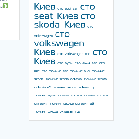
Киев
сто
ы
сто audi ваг
seat Киев
сто
skoda Киев
сто
сто
volkswagen
volkswagen
Киев
сто
сто volkswagen ваг
Киев
сто ауди
сто ауди ваг
сто
ваг
сто тюнинг ваг
тюнинг audi
тюнинг
skoda
тюнинг skoda octavia
тюнинг skoda
octavia a5
тюнинг skoda octavia тур
тюнинг ауди
тюнинг шкода
тюнинг шкода
октавия
тюнинг шкода октавия а5
тюнинг шкода октавия тур