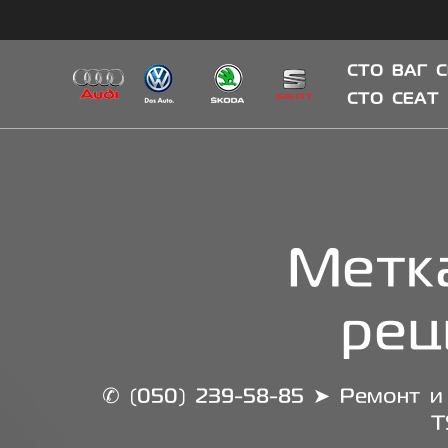
Skip
to
content
СТО ВАГ 
СТО СЕАТ
Метк
рец
✆ (050) 239-58-85 ➤ Ремонт и 
T