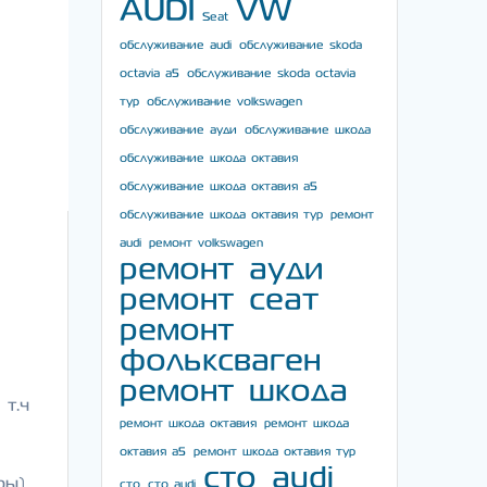
AUDI
VW
Seat
обслуживание audi
обслуживание skoda
octavia a5
обслуживание skoda octavia
тур
обслуживание volkswagen
обслуживание ауди
обслуживание шкода
обслуживание шкода октавия
обслуживание шкода октавия а5
обслуживание шкода октавия тур
ремонт
audi
ремонт volkswagen
ремонт ауди
ремонт сеат
ремонт
фольксваген
ремонт шкода
т.ч
ремонт шкода октавия
ремонт шкода
октавия а5
ремонт шкода октавия тур
сто audi
ры)
сто
сто audi