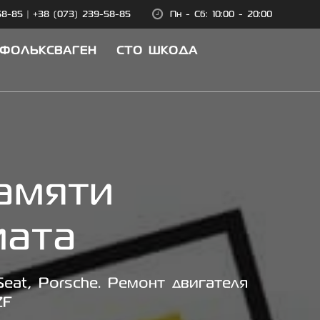
58-85
|
+38 (073) 239-58-85
Пн - Сб: 10:00 - 20:00
 ФОЛЬКСВАГЕН
СТО ШКОДА
амяти
мата
eat, Porsche. Ремонт двигателя
ZF