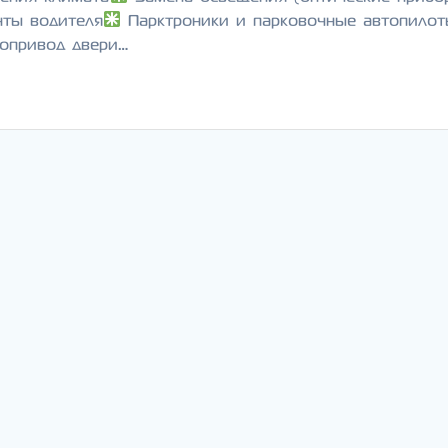
ты водителя
Парктроники и парковочные автопилот
опривод двери…