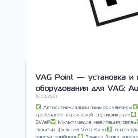
VAG Point — установка и 
оборудования для VAG: Aud
19.03.2021
Автосигнализации/иммобилайзеры
требования украинской сертификации
SWaP
Мультимедиа/навигация/связь
скрытых функций VAG Киев.
Автозвук
панели приборов
Замена блока управл