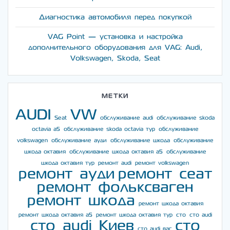
Диагностика автомобиля перед покупкой
VAG Point — установка и настройка
дополнительного оборудования для VAG: Audi,
Volkswagen, Skoda, Seat
МЕТКИ
AUDI
VW
Seat
обслуживание audi
обслуживание skoda
octavia a5
обслуживание skoda octavia тур
обслуживание
volkswagen
обслуживание ауди
обслуживание шкода
обслуживание
шкода октавия
обслуживание шкода октавия а5
обслуживание
шкода октавия тур
ремонт audi
ремонт volkswagen
ремонт ауди
ремонт сеат
ремонт фольксваген
ремонт шкода
ремонт шкода октавия
ремонт шкода октавия а5
ремонт шкода октавия тур
сто
сто audi
сто audi Киев
сто
сто audi ваг