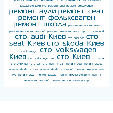
шкода октавия
обслуживание шкода октавия а5
обслуживание
шкода октавия тур
ремонт audi
ремонт volkswagen
ремонт ауди
ремонт сеат
ремонт фольксваген
ремонт шкода
ремонт шкода октавия
ремонт шкода октавия а5
ремонт шкода октавия тур
сто
сто audi
сто audi Киев
сто
сто audi ваг
seat Киев
сто skoda Киев
сто volkswagen
сто volkswagen
Киев
сто Киев
сто volkswagen ваг
сто ауди
сто ауди ваг
сто ваг
сто тюнинг ваг
тюнинг audi
тюнинг skoda
тюнинг skoda octavia
тюнинг skoda octavia a5
тюнинг skoda octavia
тур
тюнинг ауди
тюнинг шкода
тюнинг шкода октавия
тюнинг
шкода октавия а5
тюнинг шкода октавия тур